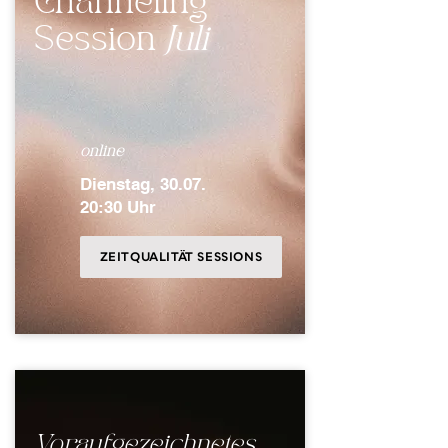
Channeling
Session
Juli
online
Dienstag, 30
.07.
20
:30 Uhr
ZEITQUALITÄT SESSIONS
Voraufgezeichnetes