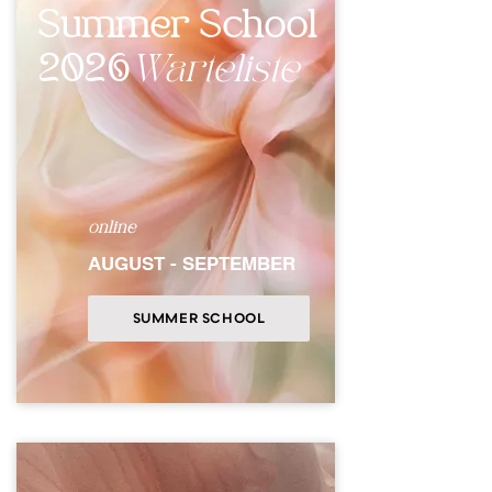
Summer
School
2026
Warteliste
online
AUGUST - SEPTEMBER
SUMMER SCHOOL