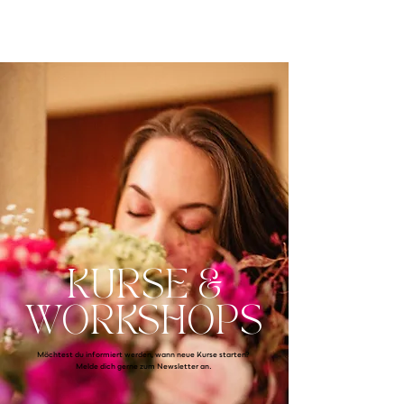
Anna
Maria
Stark
MEDIUM & AUTORIN
KURSE &
WORKSHOPS
Möchtest du informiert werden, wann neue Kurse starten?
Melde dich gerne zum Newsletter an.