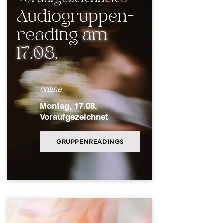
Audiogruppen-
reading
am
17.08.​
online
Montag, 17
.08.
Voraufgezeichnet
GRUPPENREADINGS